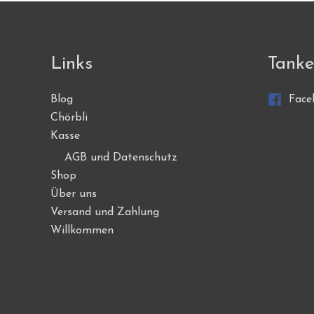
Optionen
können
auf
Links
Tanke
der
Produktseite
Blog
Face
gewählt
Chörbli
werden
Kasse
AGB und Datenschutz
Shop
Über uns
Versand und Zahlung
Willkommen