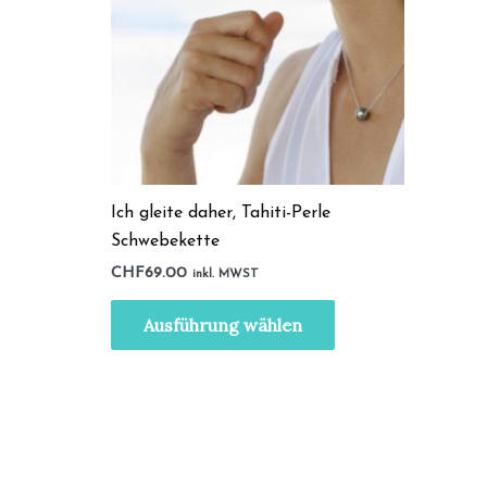
Ich gleite daher, Tahiti-Perle
Schwebekette
CHF
69.00
inkl. MWST
Dieses
Ausführung wählen
Produkt
weist
mehrere
Varianten
auf.
Die