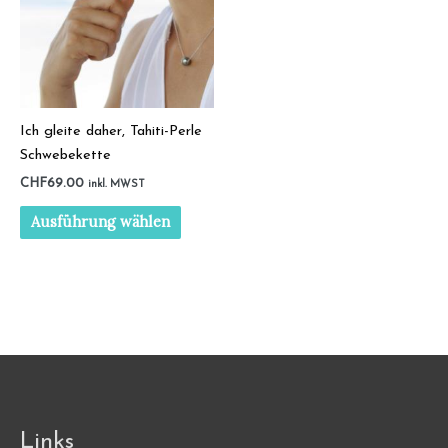
Ich gleite daher, Tahiti-Perle
Schwebekette
CHF
69.00
inkl. MWST
Dieses
Ausführung wählen
Produkt
weist
mehrere
Varianten
auf.
Die
Optionen
können
auf
Links